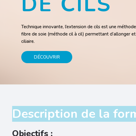
DE CILS
Technique innovante, l’extension de cils est une méthode
fibre de soie (méthode cil à cil) permettant d’allonger et
ciliaire.
DÉCOUVRIR
Description de la for
Objectifs :