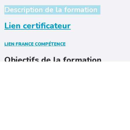
Description de la formation
Lien certificateur
LIEN FRANCE COMPÉTENCE
Objectifs de la formation
La formation
TITRE PRATICIEN(NE) SPA
prépare des
professionnels du bien-être à concevoir et réaliser des
prestations haut de gamme, conformes aux protocoles, aux
exigences d’hygiène et aux standards de qualité attendus
dans les établissements tels que les SPA, instituts et hôtels
de prestige.
Le/la praticien(ne) SPA acquiert une maîtrise complète des
techniques manuelles de modelage du corps et du visage,